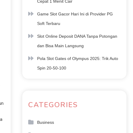
Cepat 1 Menit Cair
Game Slot Gacor Hari Ini di Provider PG
Soft Terbaru
Slot Online Deposit DANA Tanpa Potongan
dan Bisa Main Langsung
Pola Slot Gates of Olympus 2025: Trik Auto
Spin 20-50-100
CATEGORIES
un
sa
Business