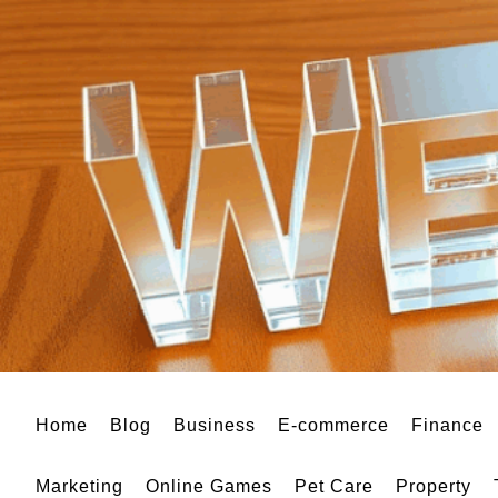
Home
Blog
Business
E-commerce
Finance
Marketing
Online Games
Pet Care
Property