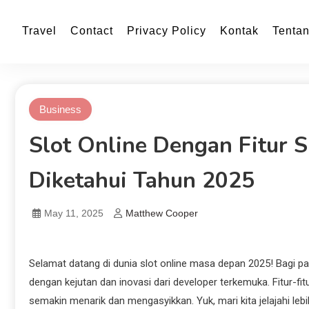
Travel
Contact
Privacy Policy
Kontak
Tenta
Business
Slot Online Dengan Fitur 
Diketahui Tahun 2025
May 11, 2025
Matthew Cooper
Selamat datang di dunia slot online masa depan 2025! Bagi pa
dengan kejutan dan inovasi dari developer terkemuka. Fitur-
semakin menarik dan mengasyikkan. Yuk, mari kita jelajahi lebi