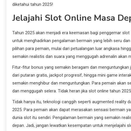
diketahui tahun 2025!
Jelajahi Slot Online Masa De
Tahun 2025 akan menjadi era keemasan bagi penggemar slot onl
untuk menghadirkan pengalaman bermain yang lebih seru dan 
pilihan para pemain, mulai dari petualangan luar angkasa hingga
semakin realistis dan suara yang menggugah adrenalin akan 
Fitur-fitur bonus yang semakin beragam dan menguntungkan jug
dari putaran gratis, jackpot progresif, hingga mini game in
semakin menghibur dan menguntungkan. Para pemain akan sema
dan menggugah selera. Tidak heran jika slot online tahun 2025 a
Tidak hanya itu, teknologi canggih seperti augmented reality d
2025. Para pemain akan dapat merasakan sensasi bermain yan
dunia slot itu sendiri. Pengalaman bermain yang semakin realis
depan. Jadi, jangan lewatkan kesempatan untuk menjelajahi sl