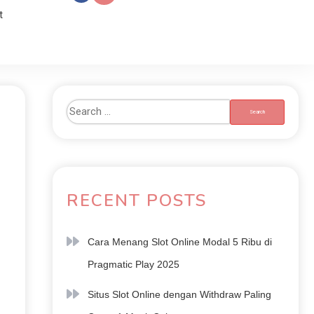
t
RECENT POSTS
Cara Menang Slot Online Modal 5 Ribu di
Pragmatic Play 2025
Situs Slot Online dengan Withdraw Paling