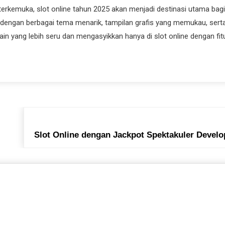
 terkemuka, slot online tahun 2025 akan menjadi destinasi utama bagi
an dengan berbagai tema menarik, tampilan grafis yang memukau, sert
 yang lebih seru dan mengasyikkan hanya di slot online dengan fit
Slot Online dengan Jackpot Spektakuler Develo