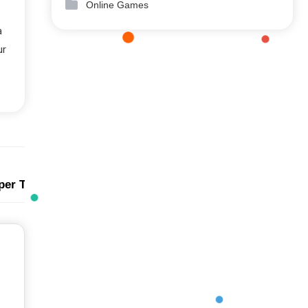
Online Games
a
ur
Next:
per Terbaik Tahun 2025