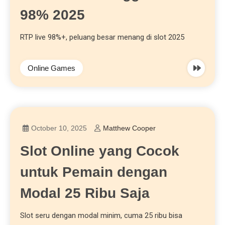
98% 2025
RTP live 98%+, peluang besar menang di slot 2025
Online Games
October 10, 2025
Matthew Cooper
Slot Online yang Cocok
untuk Pemain dengan
Modal 25 Ribu Saja
Slot seru dengan modal minim, cuma 25 ribu bisa