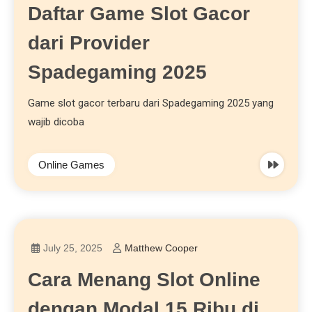
Daftar Game Slot Gacor
dari Provider
Spadegaming 2025
Game slot gacor terbaru dari Spadegaming 2025 yang
wajib dicoba
Online Games
July 25, 2025
Matthew Cooper
Cara Menang Slot Online
dengan Modal 15 Ribu di