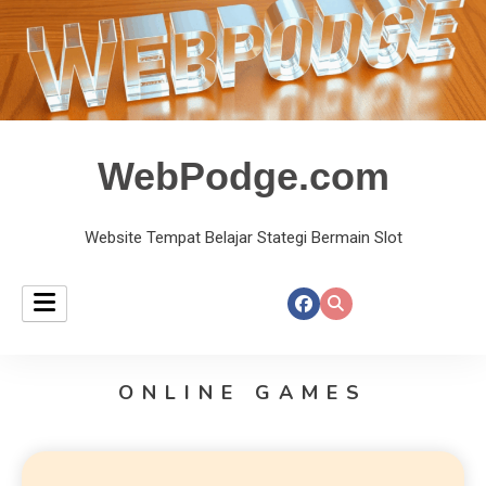
WebPodge.com
Website Tempat Belajar Stategi Bermain Slot
ONLINE GAMES