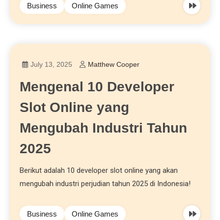
Business
Online Games
July 13, 2025
Matthew Cooper
Mengenal 10 Developer
Slot Online yang
Mengubah Industri Tahun
2025
Berikut adalah 10 developer slot online yang akan
mengubah industri perjudian tahun 2025 di Indonesia!
Business
Online Games