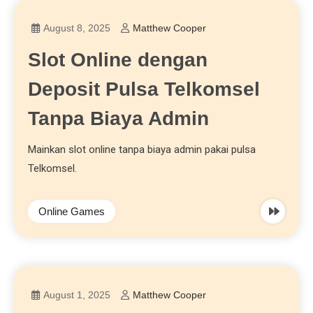
August 8, 2025
Matthew Cooper
Slot Online dengan
Deposit Pulsa Telkomsel
Tanpa Biaya Admin
Mainkan slot online tanpa biaya admin pakai pulsa
Telkomsel.
Online Games
August 1, 2025
Matthew Cooper