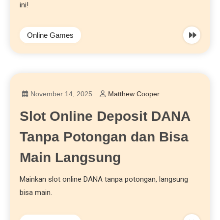
ini!
Online Games
November 14, 2025
Matthew Cooper
Slot Online Deposit DANA
Tanpa Potongan dan Bisa
Main Langsung
Mainkan slot online DANA tanpa potongan, langsung
bisa main.