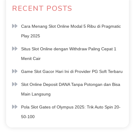
RECENT POSTS
Cara Menang Slot Online Modal 5 Ribu di Pragmatic
Play 2025
Situs Slot Online dengan Withdraw Paling Cepat 1
Menit Cair
Game Slot Gacor Hari Ini di Provider PG Soft Terbaru
Slot Online Deposit DANA Tanpa Potongan dan Bisa
Main Langsung
Pola Slot Gates of Olympus 2025: Trik Auto Spin 20-
50-100