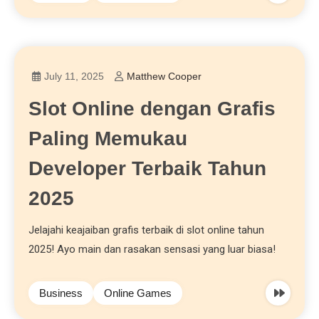
July 11, 2025
Matthew Cooper
Slot Online dengan Grafis
Paling Memukau
Developer Terbaik Tahun
2025
Jelajahi keajaiban grafis terbaik di slot online tahun
2025! Ayo main dan rasakan sensasi yang luar biasa!
Business
Online Games