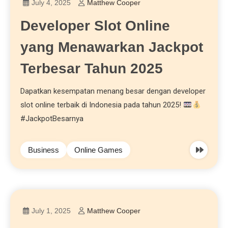
July 4, 2025
Matthew Cooper
Developer Slot Online
yang Menawarkan Jackpot
Terbesar Tahun 2025
Dapatkan kesempatan menang besar dengan developer
slot online terbaik di Indonesia pada tahun 2025!
#JackpotBesarnya
Business
Online Games
July 1, 2025
Matthew Cooper