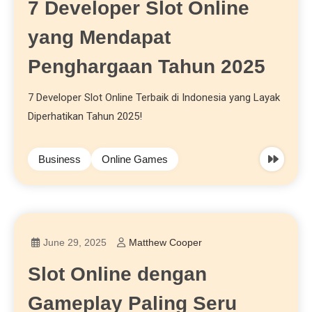
7 Developer Slot Online
yang Mendapat
Penghargaan Tahun 2025
7 Developer Slot Online Terbaik di Indonesia yang Layak
Diperhatikan Tahun 2025!
Business
Online Games
June 29, 2025
Matthew Cooper
Slot Online dengan
Gameplay Paling Seru