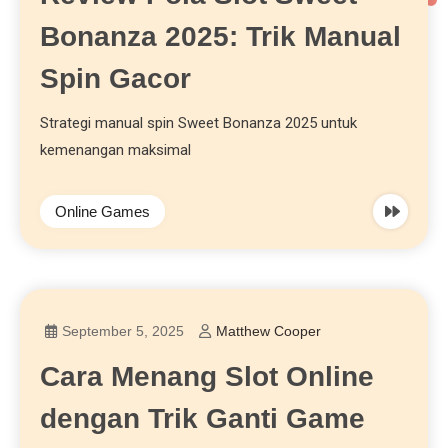
Bonanza 2025: Trik Manual
Spin Gacor
Strategi manual spin Sweet Bonanza 2025 untuk
kemenangan maksimal
Online Games
September 5, 2025
Matthew Cooper
Cara Menang Slot Online
dengan Trik Ganti Game