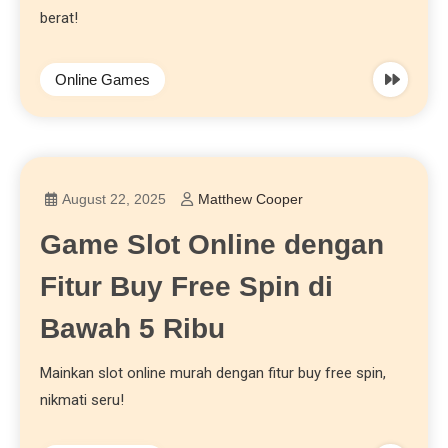
berat!
Online Games
August 22, 2025
Matthew Cooper
Game Slot Online dengan
Fitur Buy Free Spin di
Bawah 5 Ribu
Mainkan slot online murah dengan fitur buy free spin,
nikmati seru!