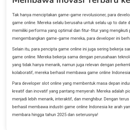
Membawa Inovasi Terbaru k
Tak hanya menciptakan game-game revolusioner, para develope
game online. Mereka selalu berusaha untuk selalu up to date
memiliki performa yang optimal dan fitur-fitur yang mengik
mengembangkan game-game mereka, para developer ini berhas
Selain itu, para pencipta game online ini juga sering bekerj
game online. Mereka bekerja sama dengan perusahaan teknol
yang tidak hanya menarik, namun juga relevan dengan perkemb
kolaboratif, mereka berhasil membawa game online Indonesia ke
Para developer slot online yang membentuk masa depan indus
kreatif dan inovatif yang pantang menyerah. Mereka adalah pi
menjadi lebih menarik, interaktif, dan menghibur. Dengan te
berhasil membawa industri game online Indonesia ke arah yan
membara hingga tahun 2025 dan seterusnya!