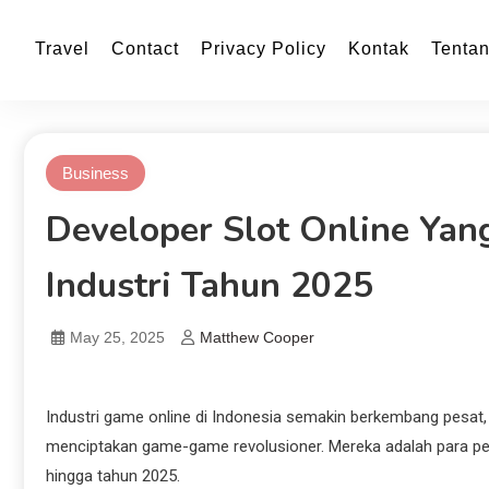
Travel
Contact
Privacy Policy
Kontak
Tenta
Business
Developer Slot Online Ya
Industri Tahun 2025
May 25, 2025
Matthew Cooper
Industri game online di Indonesia semakin berkembang pesat, 
menciptakan game-game revolusioner. Mereka adalah para p
hingga tahun 2025.