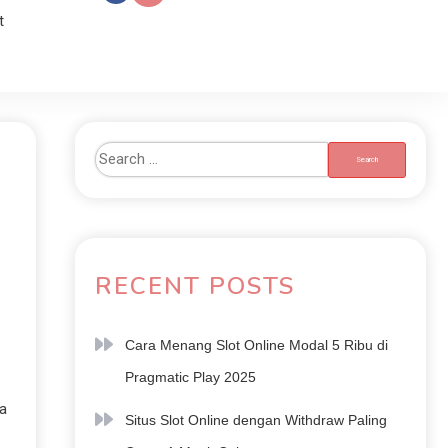
t
RECENT POSTS
Cara Menang Slot Online Modal 5 Ribu di
Pragmatic Play 2025
a
Situs Slot Online dengan Withdraw Paling