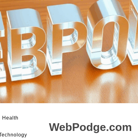
Health
WebPodge.com
Technology